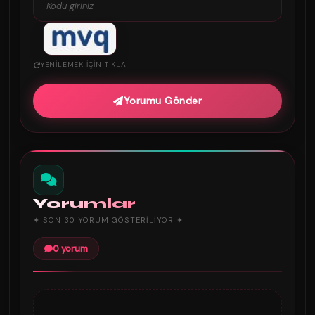
YENILEMEK IÇIN TIKLA
Yorumu Gönder
Yorumlar
✦ SON 30 YORUM GÖSTERILIYOR ✦
0 yorum