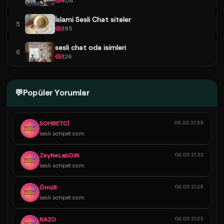
408
İslami Sesli Chat siteler
5
395
sesli chat oda isimleri
6
326
💬
Popüler Yorumlar
SOHBETCİ
06.03 21:38
sesli sohpet com
ZeyNeLabDiN
06.03 21:32
sesli sohpet com
ÖmüR
06.03 21:28
sesli sohpet com
NAZO
06.03 21:25