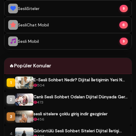
SesliSiteler
9
SesliChat Mobil
6
Sesli Mobil
9
🔥
Popüler Konular
E-Sesli Sohbet Nedir? Dijital İletişimin Yeni N...
1
504
Canlı Sesli Sohbet Odaları Dijital Dünyada Ger...
2
473
sesli sitelere çoklu giriş indir gezginler
3
456
Görüntülü Sesli Sohbet Siteleri Dijital İletişi...
4