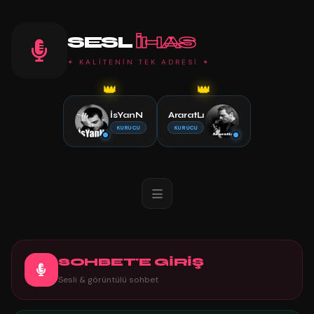
SESL
IHAS
✦ KALİTENİN TEK ADRESİ ✦
👑
👑
İsYanN
AraratLı
KURUCU
KURUCU
SOHBET'E GİRİŞ
Sesli & görüntülü sohbet