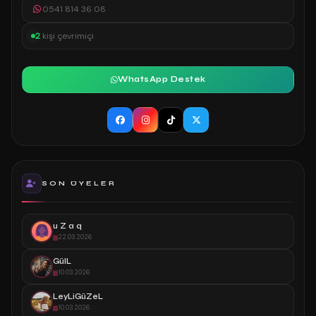
0541 814 36 08
2
kişi çevrimiçi
WhatsApp Destek
SON ÜYELER
u Z a q
22.03.2026
GülL
10.03.2026
LeyLiGüZeL
10.03.2026