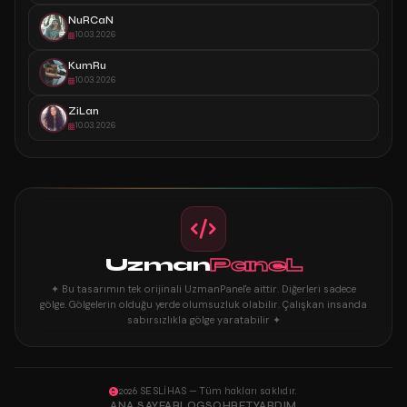
NuRCaN
10.03.2026
KumRu
10.03.2026
ZiLan
10.03.2026
Uzman
PaneL
✦ Bu tasarımın tek orijinali UzmanPanel'e aittir. Diğerleri sadece
gölge. Gölgelerin olduğu yerde olumsuzluk olabilir. Çalışkan insanda
sabırsızlıkla gölge yaratabilir ✦
2026 SESLİHAS — Tüm hakları saklıdır.
ANA SAYFA
BLOG
SOHBET
YARDIM