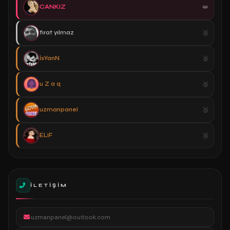
CANKIZ
fırat yılmaz
İsYanN
u Z a q
uzmanpanel
ELiF
İLETIŞIM
uzmanpanel@outlook.com