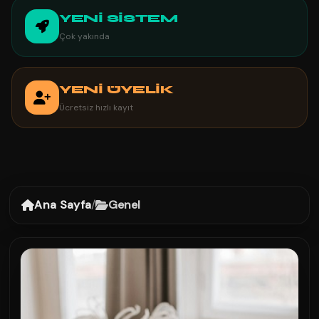
YENİ SİSTEM
Çok yakında
YENİ ÜYELİK
Ücretsiz hızlı kayıt
Ana Sayfa
/
Genel