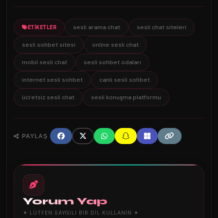
sesli arama chat
sesli chat siteleri
ETIKETLER
sesli sohbet sitesi
online sesli chat
mobil sesli chat
sesli sohbet odaları
internet sesli sohbet
canlı sesli sohbet
ücretsiz sesli chat
sesli konuşma platformu
PAYLAŞ
Yorum Yap
✦ LÜTFEN SAYGILI BIR DIL KULLANIN ✦