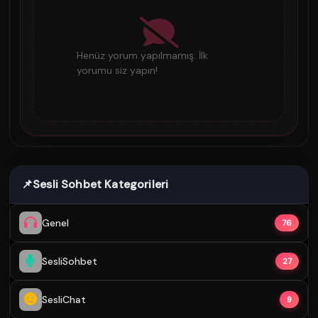
Henüz yorum yapılmamış. İlk
yorumu siz yapın!
📌
Sesli Sohbet Kategorileri
Genel
76
SesliSohbet
27
SesliChat
9