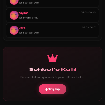
sesli sohpet com
haydar
05.03 00:30
seslimobil chat
CaFe
05.03 00:17
sesli sohpet com
Sohbet'e Katıl
Binlerce kullanıcıyla sesli & görüntülü sohbet et
Giriş Yap